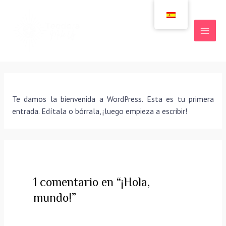
Ir
al
contenido
MAI
MEN
Te damos la bienvenida a WordPress. Esta es tu primera
entrada. Edítala o bórrala, ¡luego empieza a escribir!
1 comentario en “¡Hola,
mundo!”